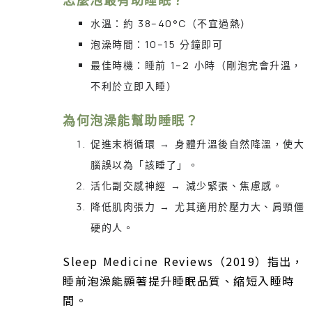
水溫：約 38–40°C（不宜過熱）
泡澡時間：10–15 分鐘即可
最佳時機：睡前 1–2 小時（剛泡完會升溫，
不利於立即入睡）
為何泡澡能幫助睡眠？
促進末梢循環 → 身體升溫後自然降溫，使大
腦誤以為「該睡了」。
活化副交感神經 → 減少緊張、焦慮感。
降低肌肉張力 → 尤其適用於壓力大、肩頸僵
硬的人。
Sleep Medicine Reviews（2019）指出，
睡前泡澡能顯著提升睡眠品質、縮短入睡時
間。