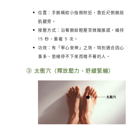
位置：手腕橫紋小指側附近，靠近尺側腕屈
肌腱旁。
按壓方式：沿著腕紋輕壓至微酸脹感，維持
15 秒，重複 5 次。
功效：有「寧心安神」之效，特別適合因心
事多、思緒停不下來而睡不著的人。
③ 太衝穴（釋放壓力、舒緩緊繃）