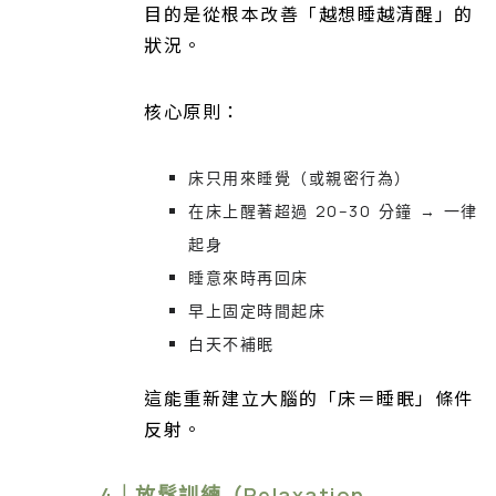
目的是從根本改善「越想睡越清醒」的
狀況。
核心原則：
床只用來睡覺（或親密行為）
在床上醒著超過 20–30 分鐘 → 一律
起身
睡意來時再回床
早上固定時間起床
白天不補眠
這能重新建立大腦的「床＝睡眠」條件
反射。
4｜放鬆訓練（Relaxation