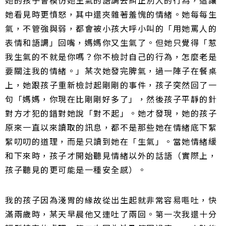
她的孩子會模仿她生氣的語調去糾正別人的行為，這讓
她看見時更憤怒，其中還夾雜著羞愧的情緒。她每每生
氣，不管強與弱，都會被小孩大呼小叫的「用她罵人的
表情和語調」回嘴，媽媽你又生氣了。但她只覺得「惹
我生氣的不就是你嗎？你不檢討自己的行為，怎麼老是
要關注我的情緒。」某次她發完脾氣，過一陣子在餐桌
上，她跟孩子重新檢討起剛剛的事件，孩子突然回了一
句「媽媽，你現在比剛剛好多了」，然後孩子平靜的針
對方才犯的錯對她說「對不起」。她才發現，她的孩子
原來一直以來讀取的訊息，都不是那些她在情緒底下絮
絮叨叨的道理，而是只讀到她在「生氣」。當她情緒緩
和下來時，孩子才開始聽見情緒以外的話語（實際上，
孩子聽見的更可能是一種安全感）。
我的孩子因為淺胃的緣故從出生起就非常容易嘔吐，快
滿兩歲時，某天早晨他又連吐了兩回。第一次我還十分