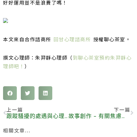
好好運用豈不是浪費了嗎！
本文來自合作諮商所
回甘心理諮商所
授權
聊心茶室。
撰文心理師：朱羿靜心理師（
到聊心茶室預約朱羿靜心
理師吧！
）
上一篇
下一篇
跟蹤騷擾的處遇與心理復原
故事創作 – 有關焦慮的故事
相關文章...