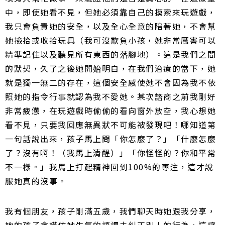
中，即使她看不見，但她必須靠自己的摸索來玩遊戲，
我只會負責她的安全，以及全心全意的陪著她，不會幫
她撿拾或收拾玩具（我可沒欺負小孩，她非常厲害可以
精準記住以及聽見所有東西的落腳地）。這是我們之間
的默契，久了之後她開始明白，在我們治療的當下，她
就是獨一無二的存在，這個安全感使她不會因為我不依
照她的指令行事就認為我不愛她。某次諮商之前我剛好
非常疲憊，在玩遊戲時偷偷的看向窗外放空，我心想她
看不見，只要我回應無異狀不可能被發現吧！哪知道第
一句話說出來，孩子馬上問「你怎麼了？」「什麼怎麼
了？沒有啊！（我馬上清醒）」「你怪怪的？你和平常
不一樣。」我馬上打起精神回到100%的專注，這才說
服她真的沒事。
我有個朋友，孩子剛滿五歲，我們聊天時她跟我分享，