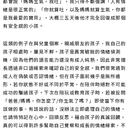
都會說「媽媽生氣，我吐」，我只得不斷強調「人有情
緒是很正常的」「你就算吐，以及媽媽就算生氣，你都
是我最愛的寶貝」，大概三五天後他才完全回復成那個
有安全感的小孩。
這類的例子在與兒童個案、親戚朋友的孩子、我自己的
孩子相處時，屢見不鮮。孩子是異常敏銳的情緒偵測
機，因為他們的語言能力還沒有成人純熟，因此非常擅
長透過非口語線索來確認自己的安全感。我們很常遇到
成人在偽裝或否認情緒，但在孩子面前幾乎是無所遁
形，若你狀態不好或不同於平常，在陪伴時絕對不可能
成功的騙過孩子。下次在陪玩或教育孩子時，若被反問
「爸爸/媽媽，你怎麼了/你生氣了嗎？」即使當下你有
該做的事、有該說的話，沒辦法立即處理自己的情緒，
也請悄悄記在心中，回頭反思。藉由孩子的真誠回饋，
真的可以得到許多幫助自己覺察和成長的情緒線索，不