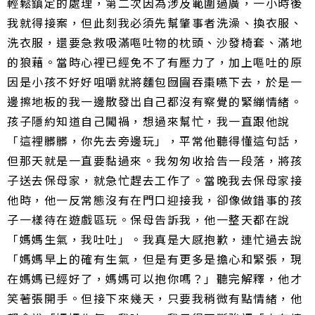
輕鬆鎮定的處理，第二次因為涉及範圍過廣，一小時後
我就得接案，但此刻我必須先幫肇事者洗澡、換衣服、
洗衣服，還要急救吸滿嘔吐物的枕頭、沙發椅套、滿地
的狼藉。當時心裡已經免不了有壓力了，加上嘔吐的原
因是小孩不好好咀嚼就將麵包囫圇吞棗嚥下去，於是一
邊擦地板的我一邊散發出自己都沒有察覺的緊繃情緒。
孩子隱約知道自己闖禍，想過來幫忙，我一直跟他說
「這裡髒髒，你先去旁邊玩」，平常他聽得懂這句話，
但那天就是一直要黏過來。我匆匆收拾告一段落，將孩
子送去保母家，就急忙趕去工作了。當晚我去保母家接
他時，他一反常態沒有在門口迎接我，卻像做錯事的孩
子一樣待在遊戲區玩。保母告訴我，他一整天都在說
「媽媽生氣，我吐吐」。我真是大感抱歉，連忙過去說
「媽媽早上的確有生氣，但是有更多是擔心和緊張，現
在媽媽已經好了，媽媽可以抱你嗎？」聽完解釋，他才
笑著張開手。但接下來幾天，只要我稍微有點情緒，他