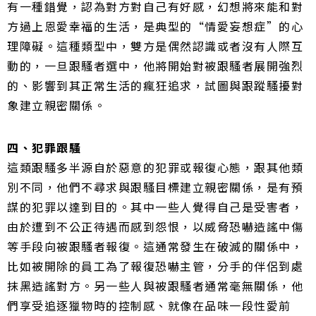
有一種錯覺，認為對方對自己有好感，幻想將來能和對
方過上恩愛幸福的生活，是典型的“情愛妄想症”的心
理障礙。
這種類型中，雙方是偶然認識或者沒有人際互
動的，一旦跟騷者選中，他將開始對被跟騷者展開強烈
的、影響到其正常生活的瘋狂追求，試圖與跟蹤騷擾對
象建立親密關係。
四、犯罪跟騷
這類跟騷多半源自於惡意的犯罪或報復心態，跟其他類
別不同，他們不尋求與跟騷目標建立親密關係，是有預
謀的犯罪以達到目的。
其中一些人覺得自己是受害者，
由於遭到不公正待遇而感到怨恨，以威脅恐嚇造謠中傷
等手段向被跟騷者報復。
這通常發生在破滅的關係中，
比如被開除的員工為了報復恐嚇主管，分手的伴侶到處
抹黑造謠對方。
另一些人與被跟騷者通常毫無關係，他
們享受追逐獵物時的控制感、就像在品味一段性愛前