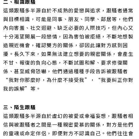
二、相識跟騷
這類跟騷多半源自於不成熟的愛戀與追求，跟騷者通常
與目標相識，可能是同事、朋友、同學、鄰居等，他們
內向害羞、社交迴避、缺乏必要的人際技巧，但內心又
十分渴望開展一段戀情，因為害怕被拒絕，不斷地想製
造親近機會，確認雙方的關係，卻因此讓對方感到困
擾。
長久下來，如果無法建立想要的親密關係，會產生
不甘、報復的負向心態，不斷試圖和解、要求修復關
係、甚至威脅恐嚇，他們通過種種手段告訴被跟騷者
“我對你那麼好，為什麼不接受我”，“我要糾正你對
我的誤解”等。
三、陌生跟騷
這類跟騷多半源自於虛幻的被愛或幸福妄想，跟騷者相
信與被跟騷者之間是一種親密愛慕的關係，對方是他們
的靈魂或命定伴侶，即便對方不認識自己。
他們往往會