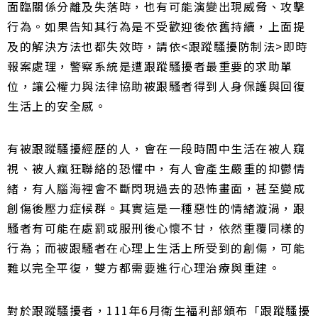
面臨關係分離及失落時，也有可能演變出現威脅、攻擊
行為。
如果告知其行為是不受歡迎後依舊持續，上面提
及的解決方法也都失效時，請依<跟蹤騷擾防制法>即時
報案處理，警察系統是遭跟蹤騷擾者最重要的求助單
位，讓公權力與法律協助被跟騷者得到人身保護與回復
生活上的安全感。
有被跟蹤騷擾經歷的人，會在一段時間中生活在被人窺
視、被人瘋狂聯絡的恐懼中，有人會產生嚴重的抑鬱情
緒，有人腦海裡會不斷閃現過去的恐怖畫面，甚至變成
創傷後壓力症候群。
其實這是一種惡性的情緒漩渦，跟
騷者有可能在處罰或服刑後心懷不甘，依然重覆同樣的
行為；而被跟騷者在心理上生活上所受到的創傷，可能
難以完全平復，雙方都需要進行心理治療與重建。
對於跟蹤騷擾者，111年6月衛生福利部頒布「跟蹤騷擾