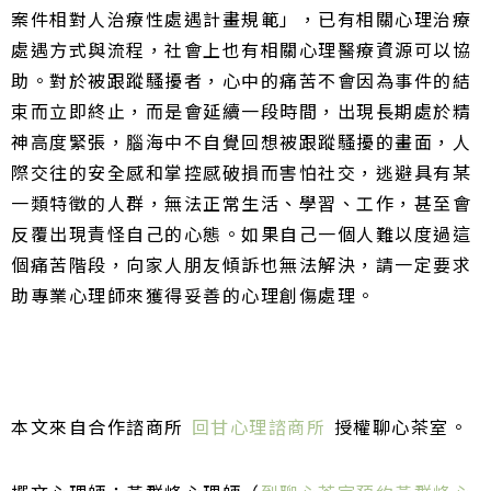
案件相對人治療性處遇計畫規範」，已有相關心理治療
處遇方式與流程，社會上也有相關心理醫療資源可以協
助。
對於被跟蹤騷擾者，心中的痛苦不會因為事件的結
束而立即終止，而是會延續一段時間，出現長期處於精
神高度緊張，腦海中不自覺回想被跟蹤騷擾的畫面，人
際交往的安全感和掌控感破損而害怕社交，逃避具有某
一類特徵的人群，無法正常生活、學習、工作，甚至會
反覆出現責怪自己的心態。
如果自己一個人難以度過這
個痛苦階段，向家人朋友傾訴也無法解決，請一定要求
助專業心理師來獲得妥善的心理創傷處理。
本文來自合作諮商所
回甘心理諮商所
授權
聊心茶室。