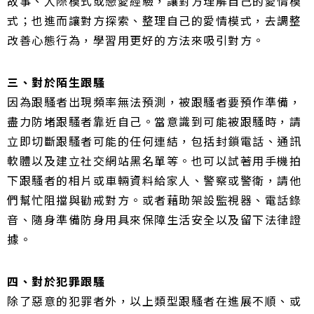
故事、人際模式或戀愛經驗，讓對方理解自己的愛情模
式；也進而讓對方探索、整理自己的愛情模式，去調整
改善心態行為，學習用更好的方法來吸引對方。
三、對於陌生跟騷
因為跟騷者出現頻率無法預測，被跟騷者要預作準備，
盡力防堵跟騷者靠近自己。
當意識到可能被跟騷時，請
立即切斷跟騷者可能的任何連結，包括封鎖電話、通訊
軟體以及建立社交網站黑名單等。
也可以試著用手機拍
下跟騷者的相片或車輛資料給家人、警察或警衛，請他
們幫忙阻擋與勸戒對方。
或者藉助架設監視器、電話錄
音、隨身準備防身用具來保障生活安全以及留下法律證
據。
四、對於犯罪跟騷
除了惡意的犯罪者外，以上類型跟騷者在進展不順、或