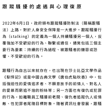
跟蹤騷擾的處遇與心理復原
2022年6月1日，政府頒布跟蹤騷擾防制法（簡稱跟騷
法）上路，對於人身安全保障是一大進步。
跟蹤騷擾行
為（stalking）的定義為一個人持續騷擾另一個人，反
覆強加不受歡迎的行為、聯繫或通信，通常包括三個主
要行為要素：持續的行為過程、被跟騷者的嫌惡或恐
懼、不受歡迎的行為。
跟騷行為自古以來就存在，也出現在莎士比亞文學作品
《馴悍記》或是中國古典文學《唐伯虎點秋香》中，包
括強迫性的愛情追求者、不願意放手的前情人、對名人
的愛慕而窮追不捨的粉絲等；另一方面也有復仇或犯罪
的行為，如離職員工騷擾前老闆、復仇者追蹤仇人或情
敵、性犯罪者尾隨目標對象。
隨著資訊社會發展，跟騷