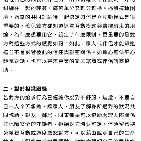
糾纏在一起的藤蔓，痛苦萬分又難分難捨。
遇到這種困
境，適當的共同討論後一起決定如何建立互動模式是很
重要的，確保雙方都知道這些互動模式與監控約束的用
途，為什麼想要用它，設定了什麼限制，更重要的是雙
方對這些方式的感覺如何。
如此，家人或伴侶才能知道
這並不會影響彼此的信任與親密關係。
如擔心無法平心
靜氣對話，也可以尋求專業的家庭諮商或伴侶諮商協
助。
二、對於相識跟騷
若對方的追求行為已經讓你感到不舒服、焦慮，不要自
己一人辛苦承擔，讓家人、朋友了解你所遇到的狀況共
同協助，親友、鄰居、同事都是可以協助處理人際關係
並保障安全的守護者。
拒絕對方時要堅定，但須留意避
免單獨互動或過度激怒對方，可以藉由說明自己的生命