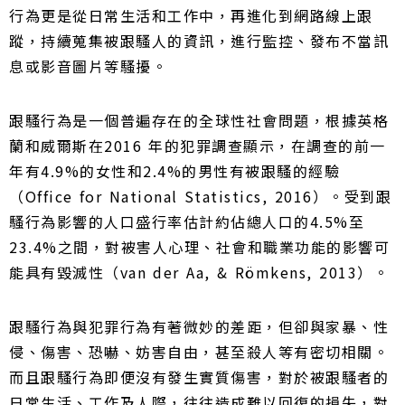
行為更是從日常生活和工作中，再進化到網路線上跟
蹤，持續蒐集被跟騷人的資訊，進行監控、發布不當訊
息或影音圖片等騷擾。
跟騷行為是一個普遍存在的全球性社會問題，根據英格
蘭和威爾斯在2016 年的犯罪調查顯示，在調查的前一
年有4.9%的女性和2.4%的男性有被跟騷的經驗
（Office for National Statistics, 2016）。
受到跟
騷行為影響的人口盛行率估計約佔總人口的4.5%至
23.4%之間，對被害人心理、社會和職業功能的影響可
能具有毀滅性（van der Aa, & Römkens, 2013）。
跟騷行為與犯罪行為有著微妙的差距，但卻與家暴、性
侵、傷害、恐嚇、妨害自由，甚至殺人等有密切相關。
而且跟騷行為即便沒有發生實質傷害，對於被跟騷者的
日常生活、工作及人際，往往造成難以回復的損失，對