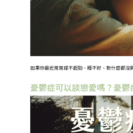
如果你最近常常提不起勁、睡不好、對什麼都沒興
憂鬱症可以談戀愛嗎？憂鬱症