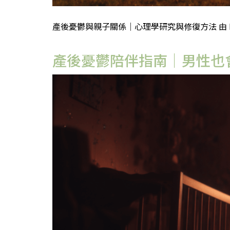
產後憂鬱與親子關係｜心理學研究與修復方法 由 Hea
產後憂鬱陪伴指南｜男性也