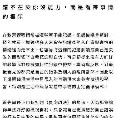
錯不在於你沒能力，而是看待事情
的框架
在教育裡我們常被灌輸著不能犯錯，犯錯後總會遭到一
頓的挨罵，導致很多人常會在犯錯後陷入自責與害怕的
情緒裡而走不出，也容易將這樣的犯錯解讀成自己是失
敗的而影響了自我概念與自信，可是卻從來沒有人好好
的教導我們應該如何從犯錯中檢視、學習與反思，到最
後看見的都只是自己的錯誤及別人的理所當然。因此以
下說明幾項生活中易限入的盲點供大家參考檢視和學
習，特別是生活中無意識看待事物的固定循環模式。
首先需停下自我批判（負向想法）的想法，因為那會讓
你無法好好的檢視自我，只會讓自己更糾結於自己錯誤
的行為及失敗的結果，最後更會無限衍生其他負向的念